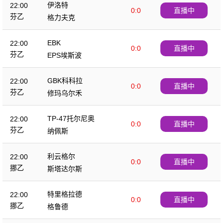
伊洛特
22:00
0:0
直播中
芬乙
格力夫克
EBK
22:00
0:0
直播中
芬乙
EPS埃斯波
GBK科科拉
22:00
0:0
直播中
芬乙
修玛乌尔禾
TP-47托尔尼奥
22:00
0:0
直播中
芬乙
纳佩斯
利云格尔
22:00
0:0
直播中
挪乙
斯塔达尔斯
特里格拉德
22:00
0:0
直播中
挪乙
格鲁德