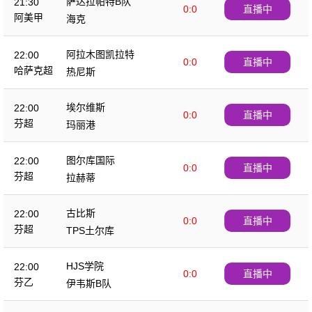
萨达拉帕特B队
21:30
0:0
直播中
阿美甲
海克
阿拉木图凯拉特
22:00
0:0
直播中
哈萨克超
热尼斯
埃尔维斯
22:00
0:0
直播中
芬超
玛丽港
图尔库国际
22:00
0:0
直播中
芬超
拉赫蒂
古比斯
22:00
0:0
直播中
芬超
TPS土尔库
HJS学院
22:00
0:0
直播中
芬乙
伊韦斯B队