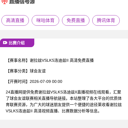
已结束
高清直播
咪咕体育
免费直播
腾讯体育
比赛介绍
【赛事名称】
谢拉玆VSLKS洛迪兹II 高清免费直播
【赛事分类】
球会友谊
【开赛时间】
2026-07-09 00:00
24直播网提供免费谢拉玆VSLKS洛迪兹II直播视频在线观看，汇聚
了球会友谊联赛相关直播导航链接。本站整理了各大平台的优质体
育联赛资源，为广大的球迷朋友提供一个便捷的途径莱收看谢拉玆
VSLKS洛迪兹II 高清视频直播、比赛数据分析等信息。