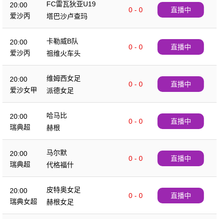
FC雷瓦狄亚U19
20:00
0 - 0
直播中
爱沙丙
塔巴沙卢查玛
卡勒威B队
20:00
0 - 0
直播中
爱沙丙
祖维火车头
维姆西女足
20:00
0 - 0
直播中
爱沙女甲
派德女足
哈马比
20:00
0 - 0
直播中
瑞典超
赫根
马尔默
20:00
0 - 0
直播中
瑞典超
代格福什
皮特奥女足
20:00
0 - 0
直播中
瑞典女超
赫根女足