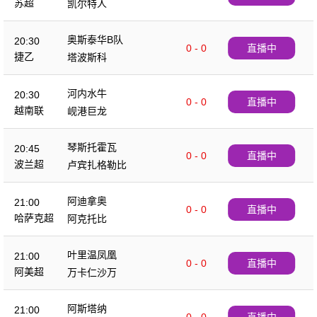
苏超
凯尔特人
奥斯泰华B队
20:30
0 - 0
直播中
捷乙
塔波斯科
河内水牛
20:30
0 - 0
直播中
越南联
岘港巨龙
琴斯托霍瓦
20:45
0 - 0
直播中
波兰超
卢宾扎格勒比
阿迪拿奥
21:00
0 - 0
直播中
哈萨克超
阿克托比
叶里温凤凰
21:00
0 - 0
直播中
阿美超
万卡仁沙万
阿斯塔纳
21:00
0 - 0
直播中