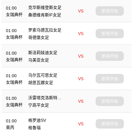
克华斯维登斯女足
01:00
VS
即将开始
女瑞典杯
桑德维肯斯IF女足
罗索乌德瓦拉女足
01:00
VS
即将开始
女瑞典杯
哥德堡女足
斯洁莉娃迪女足
01:00
VS
即将开始
女瑞典杯
乌美亚女足
乌尔瓦可思女足
01:00
VS
即将开始
女瑞典杯
胡思瓦娜女足
沃雷塔克洛斯特女
01:00
VS
即将开始
足
女瑞典杯
宁高平女足
格罗迪SV
01:00
VS
即将开始
奥丙
格鲁瑙