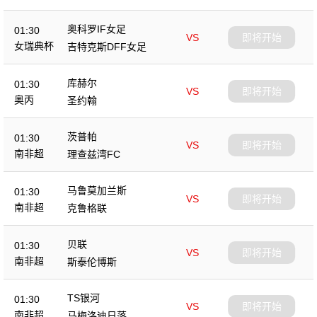
奥科罗IF女足
01:30
VS
即将开始
女瑞典杯
吉特克斯DFF女足
库赫尔
01:30
VS
即将开始
奥丙
圣约翰
茨普帕
01:30
VS
即将开始
南非超
理查兹湾FC
马鲁莫加兰斯
01:30
VS
即将开始
南非超
克鲁格联
贝联
01:30
VS
即将开始
南非超
斯泰伦博斯
TS银河
01:30
VS
即将开始
南非超
马梅洛迪日落