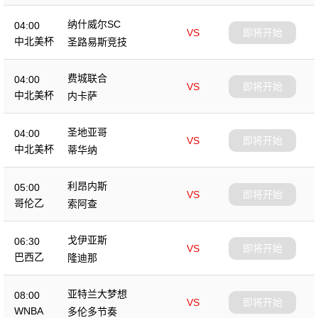
纳什威尔SC
04:00
VS
即将开始
中北美杯
圣路易斯竞技
费城联合
04:00
VS
即将开始
中北美杯
内卡萨
圣地亚哥
04:00
VS
即将开始
中北美杯
蒂华纳
利昂内斯
05:00
VS
即将开始
哥伦乙
索阿查
戈伊亚斯
06:30
VS
即将开始
巴西乙
隆迪那
亚特兰大梦想
08:00
VS
即将开始
WNBA
多伦多节奏