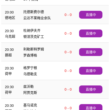
托德斯费尔德
20:00
0 - 0
直播中
德地区
云达不莱梅业余队
杜纳伊夫齐
20:30
0 - 0
直播中
乌克超
顿涅茨克矿工
利勒斯特罗姆
20:30
0 - 0
直播中
挪超
罗森博格
格罗宁根
20:30
0 - 0
直播中
荷甲
乌德勒支
兹沃勒
20:30
0 - 0
直播中
荷甲
阿贾克斯
基马诺克
20:30
0 - 0
直播中