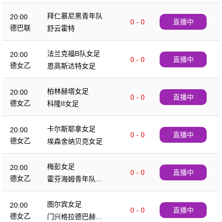
拜仁慕尼黑青年队
20:00
0 - 0
直播中
德巴联
舒云霍特
法兰克福B队女足
20:00
0 - 0
直播中
德女乙
恩高斯达特女足
柏林赫塔女足
20:00
0 - 0
直播中
德女乙
科隆II女足
卡尔斯耶拿女足
20:00
0 - 0
直播中
德女乙
埃森舍纳贝克女足
梅彭女足
20:00
0 - 0
直播中
德女乙
霍芬海姆青年队女
足
图尔宾女足
20:00
0 - 0
直播中
德女乙
门兴格拉德巴赫女