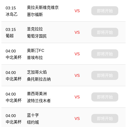
奥拉夫斯维克维京
03:15
VS
即将开始
冰岛乙
塞尔福斯
圣克拉拉
03:15
VS
即将开始
葡超
葡萄牙国民
奥斯汀FC
04:00
VS
即将开始
中北美杯
普埃布拉
芝加哥火焰
04:00
VS
即将开始
中北美杯
桑托斯拉古纳
墨西哥美洲
04:00
VS
即将开始
中北美杯
波特兰伐木者
蓝十字
04:00
VS
即将开始
中北美杯
纽约城