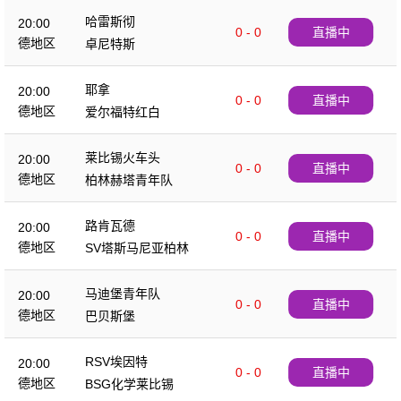
哈雷斯彻
20:00
0 - 0
直播中
德地区
卓尼特斯
耶拿
20:00
0 - 0
直播中
德地区
爱尔福特红白
莱比锡火车头
20:00
0 - 0
直播中
德地区
柏林赫塔青年队
路肯瓦德
20:00
0 - 0
直播中
德地区
SV塔斯马尼亚柏林
马迪堡青年队
20:00
0 - 0
直播中
德地区
巴贝斯堡
RSV埃因特
20:00
0 - 0
直播中
德地区
BSG化学莱比锡