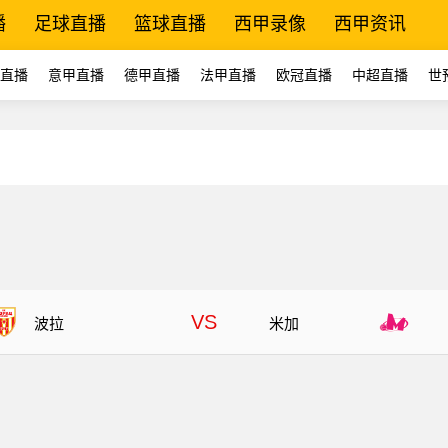
播
足球直播
篮球直播
西甲录像
西甲资讯
直播
意甲直播
德甲直播
法甲直播
欧冠直播
中超直播
世
VS
波拉
米加