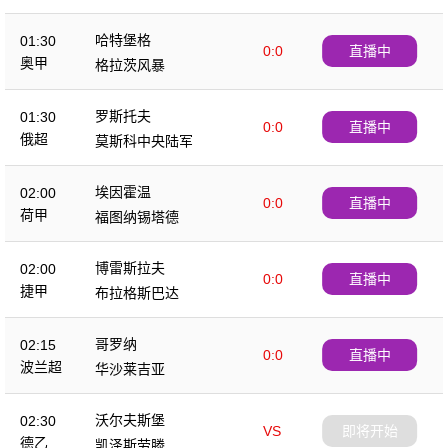
哈特堡格
01:30
0:0
直播中
奥甲
格拉茨风暴
罗斯托夫
01:30
0:0
直播中
俄超
莫斯科中央陆军
埃因霍温
02:00
0:0
直播中
荷甲
福图纳锡塔德
博雷斯拉夫
02:00
0:0
直播中
捷甲
布拉格斯巴达
哥罗纳
02:15
0:0
直播中
波兰超
华沙莱吉亚
沃尔夫斯堡
02:30
VS
即将开始
德乙
凯泽斯劳滕