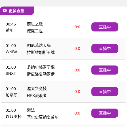
更多直播
前进之鹰
00:45
0:0
直播中
荷甲
威廉二世
明尼苏达天猫
01:00
0:0
直播中
WNBA
拉斯维加斯王牌
多纳尔格罗宁根
01:00
0:0
直播中
BNXT
斯皮洛夏勒罗伊
渥太华竞技
01:00
0:0
直播中
加拿职
HFX流浪者
海法
01:00
0:0
直播中
以超图杯
基尔史莫纳夏普尔