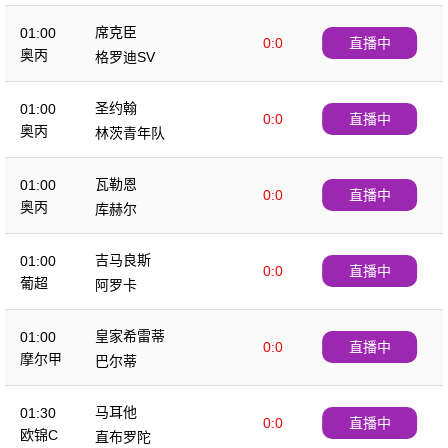
席克臣
01:00
0:0
直播中
奥丙
格罗迪SV
圣约翰
01:00
0:0
直播中
奥丙
林茨青年队
瓦勒恩
01:00
0:0
直播中
奥丙
库赫尔
吉马良斯
01:00
0:0
直播中
葡超
阿罗卡
皇家希雷蒂
01:00
0:0
直播中
摩尔甲
巴尔蒂
马耳他
01:30
0:0
直播中
欧锦C
直布罗陀