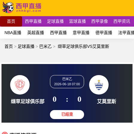
首页
西甲直播
足球直播
篮球直播
西甲录像
西甲资讯
NBA直播
英超直播
西甲直播
意甲直播
德甲直播
法甲直
首页
>
足球直播
>
巴米乙
>
缬草足球俱乐部VS艾莫里斯
巴米乙
2026-06-18 07:00
0
:
0
缬草足球俱乐部
艾莫