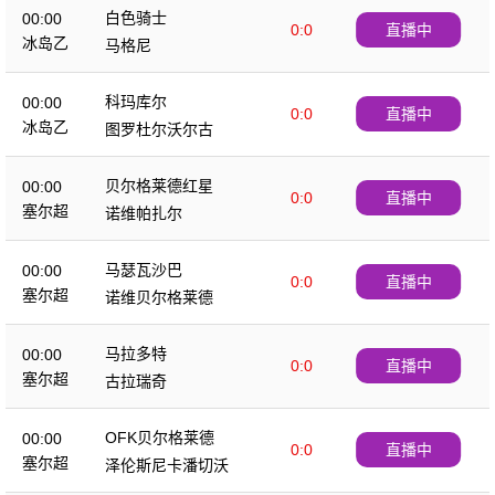
白色骑士
00:00
0:0
直播中
冰岛乙
马格尼
科玛库尔
00:00
0:0
直播中
冰岛乙
图罗杜尔沃尔古
贝尔格莱德红星
00:00
0:0
直播中
塞尔超
诺维帕扎尔
马瑟瓦沙巴
00:00
0:0
直播中
塞尔超
诺维贝尔格莱德
马拉多特
00:00
0:0
直播中
塞尔超
古拉瑞奇
OFK贝尔格莱德
00:00
0:0
直播中
塞尔超
泽伦斯尼卡潘切沃