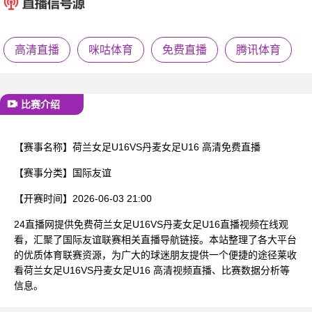
已结束
高清直播
咪咕体育
免费直播
腾讯体育
比赛介绍
【赛事名称】
荷兰女足U16VS丹麦女足U16 高清免费直播
【赛事分类】
国际友谊
【开赛时间】
2026-06-03 21:00
24直播网提供免费荷兰女足U16VS丹麦女足U16直播视频在线观
看，汇聚了国际友谊联赛相关直播导航链接。本站整理了各大平台
的优质体育联赛资源，为广大的球迷朋友提供一个便捷的途径莱收
看荷兰女足U16VS丹麦女足U16 高清视频直播、比赛数据分析等
信息。