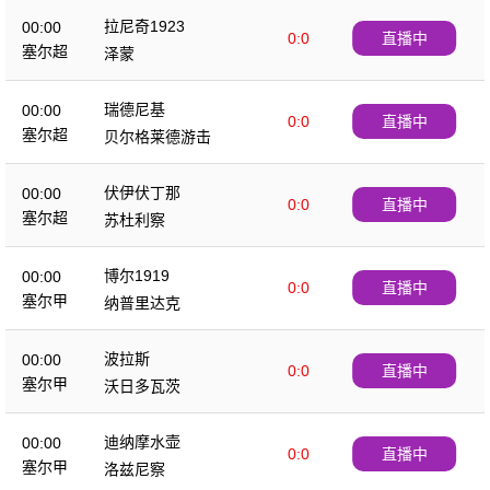
拉尼奇1923
00:00
0:0
直播中
塞尔超
泽蒙
瑞德尼基
00:00
0:0
直播中
塞尔超
贝尔格莱德游击
伏伊伏丁那
00:00
0:0
直播中
塞尔超
苏杜利察
博尔1919
00:00
0:0
直播中
塞尔甲
纳普里达克
波拉斯
00:00
0:0
直播中
塞尔甲
沃日多瓦茨
迪纳摩水壶
00:00
0:0
直播中
塞尔甲
洛兹尼察