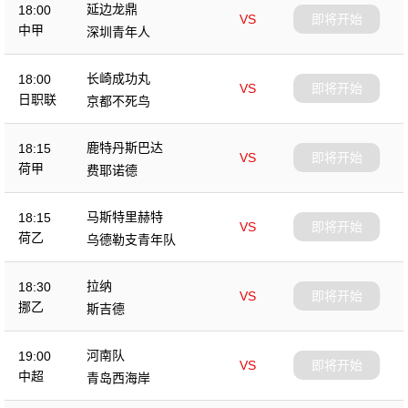
延边龙鼎
18:00
VS
即将开始
中甲
深圳青年人
长崎成功丸
18:00
VS
即将开始
日职联
京都不死鸟
鹿特丹斯巴达
18:15
VS
即将开始
荷甲
费耶诺德
马斯特里赫特
18:15
VS
即将开始
荷乙
乌德勒支青年队
拉纳
18:30
VS
即将开始
挪乙
斯吉德
河南队
19:00
VS
即将开始
中超
青岛西海岸