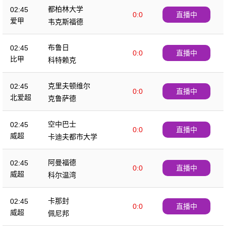
都柏林大学
02:45
0:0
直播中
爱甲
韦克斯福德
布鲁日
02:45
0:0
直播中
比甲
科特赖克
克里夫顿维尔
02:45
0:0
直播中
北爱超
克鲁萨德
空中巴士
02:45
0:0
直播中
威超
卡迪夫都市大学
阿曼福德
02:45
0:0
直播中
威超
科尔温湾
卡那封
02:45
0:0
直播中
威超
佩尼邦