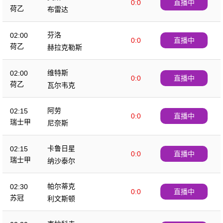
0:0
直播中
荷乙
布雷达
芬洛
02:00
0:0
直播中
荷乙
赫拉克勒斯
维特斯
02:00
0:0
直播中
荷乙
瓦尔韦克
阿劳
02:15
0:0
直播中
瑞士甲
尼奈斯
卡鲁日星
02:15
0:0
直播中
瑞士甲
纳沙泰尔
帕尔蒂克
02:30
0:0
直播中
苏冠
利文斯顿