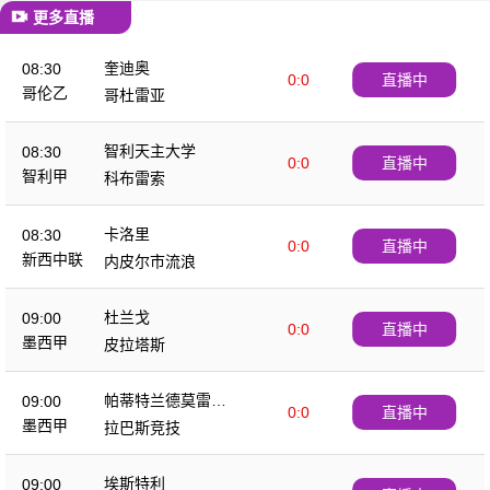
更多直播
奎迪奥
08:30
0:0
直播中
哥伦乙
哥杜雷亚
智利天主大学
08:30
0:0
直播中
智利甲
科布雷索
卡洛里
08:30
0:0
直播中
新西中联
内皮尔市流浪
杜兰戈
09:00
0:0
直播中
墨西甲
皮拉塔斯
帕蒂特兰德莫雷洛
09:00
0:0
直播中
斯
墨西甲
拉巴斯竞技
埃斯特利
09:00