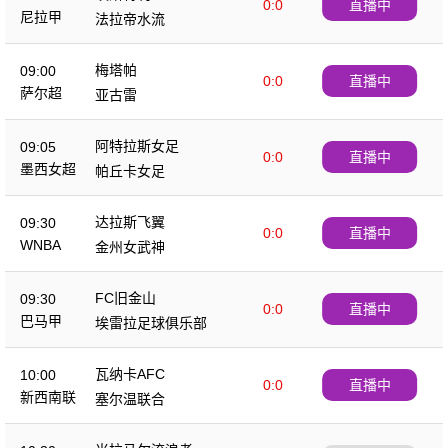
0:0
直播中
尼拉甲
法拉帝水流
梅塔帕
09:00
0:0
直播中
萨尔超
亚古雷
阿特拉斯女足
09:05
0:0
直播中
墨西女超
帕丘卡女足
达拉斯飞翼
09:30
0:0
直播中
WNBA
金州女武神
FC旧金山
09:30
0:0
直播中
巴马甲
埃雷拉足球俱乐部
瓦纳卡AFC
10:00
0:0
直播中
新西南联
塞尔温联合