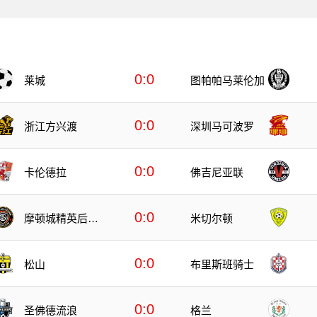
0:0
莱城
图帕帕马莱伦加
0:0
浙江方兴渡
深圳马可波罗
0:0
卡伦德拉
佛吉尼亚联
0:0
摩顿城精英后备
米切尔顿
队
0:0
松山
布里斯班骑士
0:0
圣佛德流浪
格兰