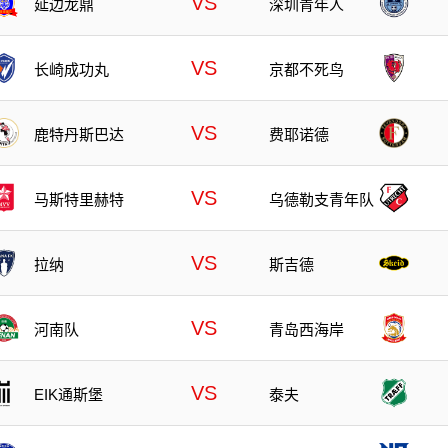
VS
延边龙鼎
深圳青年人
VS
长崎成功丸
京都不死鸟
VS
鹿特丹斯巴达
费耶诺德
VS
马斯特里赫特
乌德勒支青年队
VS
拉纳
斯吉德
VS
河南队
青岛西海岸
VS
EIK通斯堡
泰夫