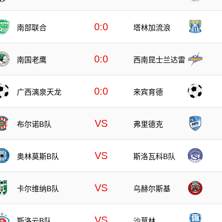
0:0
南部联合
塔林加流浪
0:0
南国老鹰
西南昆士兰达雷
0:0
广西漓泉天龙
来宾育德
VS
布尔诺B队
弗里德克
VS
奥林莫斯B队
斯洛瓦科B队
VS
卡尔维纳B队
乌赫尔斯基
VS
斯洛云B队
沙莫林