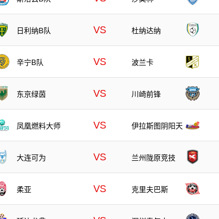
VS
日利纳B队
杜纳达纳
VS
辛宁B队
波兰卡
VS
东京绿茵
川崎前锋
VS
凤凰燃料大师
伊拉斯图阴阳天
VS
大连可为
兰州陇原竞技
VS
柔亚
克里夫巴斯