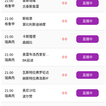
鲁斯塔维
21:00
0:0
直播中
格鲁甲
古泰斯鱼雷
斯帕里
21:00
0:0
直播中
格鲁甲
第比利斯迪纳摩
卡斯隆德
21:00
0:0
直播中
瑞典丙
森姆比
奥雷布洛西里安斯
21:00
0:0
直播中
卡
瑞典丙
BK前进
瓦斯特拉弗罗伦达
21:00
0:0
直播中
瑞典丙
赫斯特拉弗洛斯IF
奥尼沙拉
21:00
0:0
直播中
瑞典丙
波尔赞