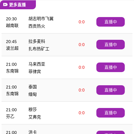
更多直播
胡志明市飞翼
20:30
0:0
直播中
越南联
西贡热火
拉多麦科
20:45
0:0
直播中
波兰超
扎布热矿工
马来西亚
21:00
0:0
直播中
东南锦
菲律宾
泰国
21:00
0:0
直播中
东南锦
缅甸
穆莎
21:00
0:0
直播中
芬乙
艾弗克
洪卡
21:00