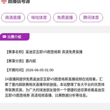
已结束
高清直播
咪咕体育
免费直播
腾讯体育
比赛介绍
【赛事名称】
盖迪亚瓦耶VS图恩格斯 高清免费直播
【赛事分类】
塞内超
【开赛时间】
2026-06-05 01:00
24直播网提供免费盖迪亚瓦耶VS图恩格斯直播视频在线观看，汇
聚了塞内超联赛相关直播导航链接。本站整理了各大平台的优质体
育联赛资源，为广大的球迷朋友提供一个便捷的途径莱收看盖迪亚
瓦耶VS图恩格斯 高清视频直播、比赛数据分析等信息。