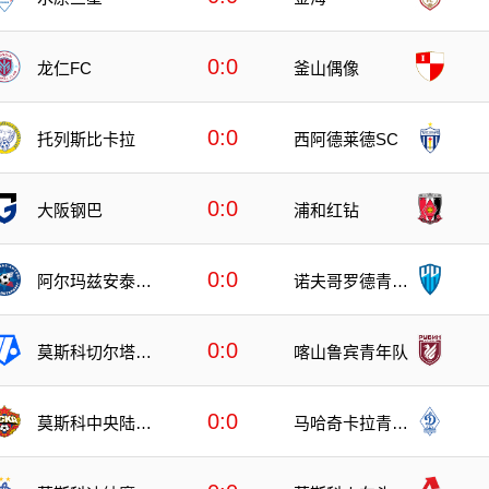
0:0
龙仁FC
釜山偶像
0:0
托列斯比卡拉
西阿德莱德SC
0:0
大阪钢巴
浦和红钻
0:0
阿尔玛兹安泰青
诺夫哥罗德青年
年队
队
0:0
莫斯科切尔塔诺
喀山鲁宾青年队
沃青年队
0:0
莫斯科中央陆军
马哈奇卡拉青年
青年队
队