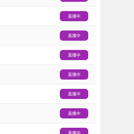
直播中
直播中
直播中
直播中
直播中
直播中
直播中