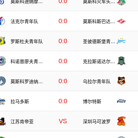
0:0
莫斯科迪纳摩青
莫斯科火车头青
年队
年队
0:0
法克尔青年队
莫斯科斯巴达青
年队
0:0
罗斯杜夫青年队
圣彼德斯堡青年
队
0:0
科诺普廖夫青年
克拉斯诺达尔青
队
年队
0:0
莫斯科罗迪纳青
乌拉尔青年队
年队
0:0
拉马多斯
博尔特斯
VS
江苏肯帝亚
深圳马可波罗