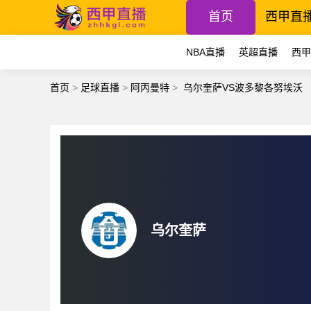
首页
西甲直
NBA直播
英超直播
西甲
首页
>
足球直播
>
阿丙曼特
>
乌尔奎萨VS波多黎各努埃沃
乌尔奎萨