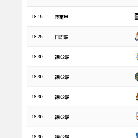
18:15
澳南甲
18:25
日职联
18:30
韩K2联
18:30
韩K2联
18:30
韩K2联
18:30
韩K2联
18:30
韩K2联