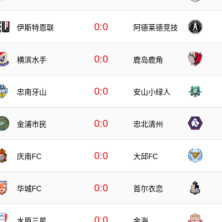
0:0
伊斯特恩联
阿德莱德竞技
0:0
横滨水手
鹿岛鹿角
0:0
忠南牙山
安山小绿人
0:0
金浦市民
忠北清州
0:0
庆南FC
大邱FC
0:0
华城FC
首尔衣恋
0:0
水原三星
金海