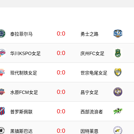
0:0
泰拉菲尔马
勇士之路
0:0
华川KSPO女足
庆州FC女足
0:0
现代制铁女足
世宗龟尾女足
0:0
水原FCM女足
昌宁女足
0:0
普罗斯佩联
西部流浪者
0:0
黑镇斯巴达
因特莱恩