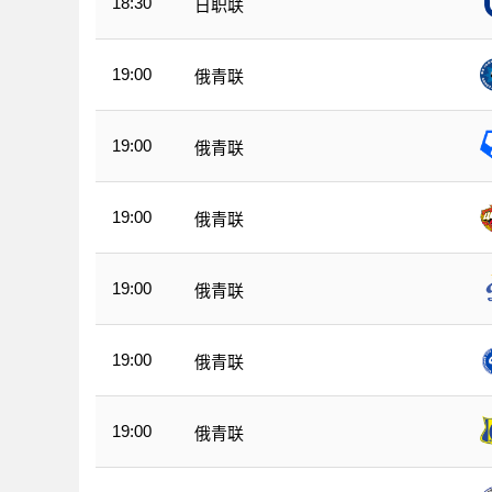
18:30
日职联
19:00
俄青联
19:00
俄青联
19:00
俄青联
19:00
俄青联
19:00
俄青联
19:00
俄青联