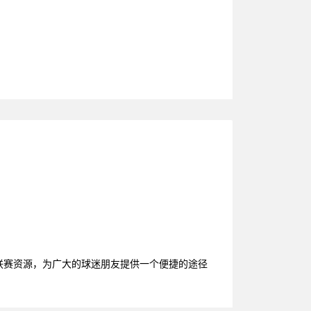
联赛资源，为广大的球迷朋友提供一个便捷的途径