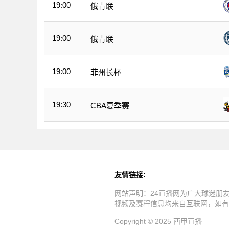
19:00
俄青联
19:00
俄青联
19:00
菲州长杯
19:30
CBA夏季赛
友情链接:
网站声明：24直播网为广大球迷朋
视频及赛程信息均来自互联网，如有
Copyright © 2025 西甲直播