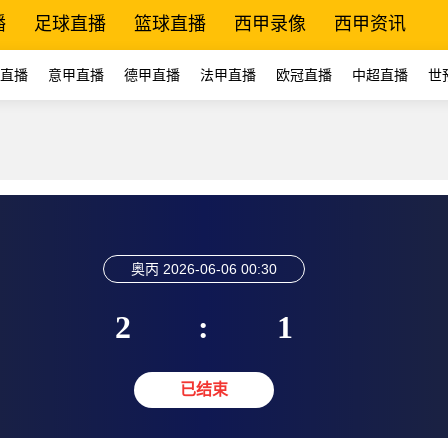
播
足球直播
篮球直播
西甲录像
西甲资讯
直播
意甲直播
德甲直播
法甲直播
欧冠直播
中超直播
世
奥丙
2026-06-06 00:30
2
:
1
已结束