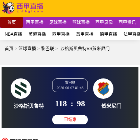
首页
西甲直播
足球直播
篮球直播
西甲录像
西甲资讯
NBA直播
英超直播
西甲直播
意甲直播
德甲直播
法甲直
首页
>
篮球直播
>
黎巴联
>
沙格斯贝鲁特VS贺米尼门
黎巴联
2026-06-07 01:45
118
:
98
沙格斯贝鲁特
贺米