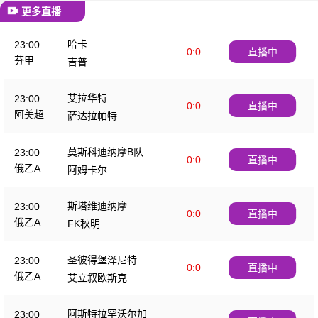
更多直播
哈卡
23:00
0:0
直播中
芬甲
吉普
艾拉华特
23:00
0:0
直播中
阿美超
萨达拉帕特
莫斯科迪纳摩B队
23:00
0:0
直播中
俄乙A
阿姆卡尔
斯塔维迪纳摩
23:00
0:0
直播中
俄乙A
FK秋明
圣彼得堡泽尼特B
23:00
0:0
直播中
队
俄乙A
艾立叙欧斯克
阿斯特拉罕沃尔加
23:00