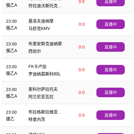
0:0
直播中
俄乙A
符拉迪沃斯托克迪
那摩
基洛夫迪纳摩
23:00
0:0
直播中
俄乙A
马舒克KMV
布里安斯克迪纳摩
23:00
0:0
直播中
俄乙A
西伯尔
FK卡卢加
23:00
0:0
直播中
俄乙A
罗迪纳莫斯科B队
索科尔萨拉托夫
23:00
0:0
直播中
俄乙A
阿兰尼亚瓦拉
布拉格斯拉维亚B
23:00
0:0
直播中
队
捷乙
特里内茨