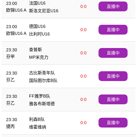
法国U16
23:00
0:0
直播中
欧锦U16 A
斯洛文尼亚U16
德国U16
23:00
0:0
直播中
欧锦U16 A
比利时U16
查普斯
23:30
0:0
直播中
芬甲
MP米克力
古比斯青年队
23:30
0:0
直播中
芬乙
国际图尔库B队
FF雅罗B队
23:30
0:0
直播中
芬乙
雅各布斯塔德
利森B队
23:30
0:0
直播中
捷丙
维霍维纳