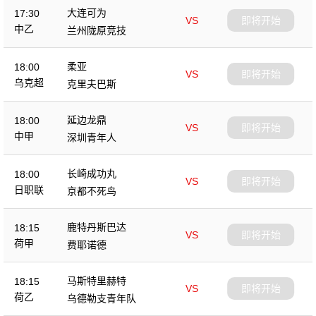
大连可为
17:30
VS
即将开始
中乙
兰州陇原竞技
柔亚
18:00
VS
即将开始
乌克超
克里夫巴斯
延边龙鼎
18:00
VS
即将开始
中甲
深圳青年人
长崎成功丸
18:00
VS
即将开始
日职联
京都不死鸟
鹿特丹斯巴达
18:15
VS
即将开始
荷甲
费耶诺德
马斯特里赫特
18:15
VS
即将开始
荷乙
乌德勒支青年队