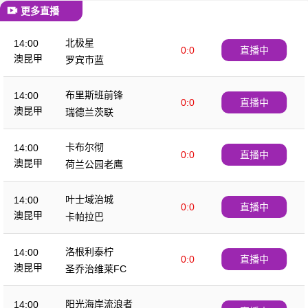
更多直播
北极星
14:00
0:0
直播中
澳昆甲
罗宾市蓝
布里斯班前锋
14:00
0:0
直播中
澳昆甲
瑞德兰茨联
卡布尔彻
14:00
0:0
直播中
澳昆甲
荷兰公园老鹰
叶士域治城
14:00
0:0
直播中
澳昆甲
卡帕拉巴
洛根利泰柠
14:00
0:0
直播中
澳昆甲
圣乔治维莱FC
阳光海岸流浪者
14:00