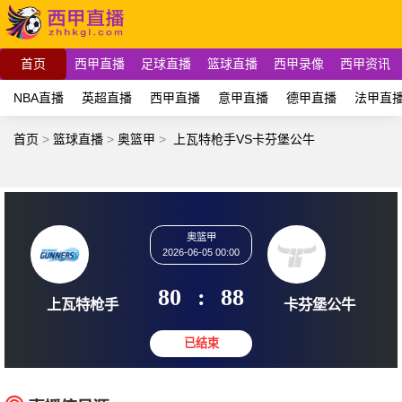
首页
西甲直播
足球直播
篮球直播
西甲录像
西甲资讯
NBA直播
英超直播
西甲直播
意甲直播
德甲直播
法甲直
首页
>
篮球直播
>
奥篮甲
>
上瓦特枪手VS卡芬堡公牛
奥篮甲
2026-06-05 00:00
80
:
88
上瓦特枪手
卡芬堡