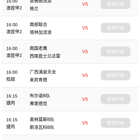
圣佛德流浪
16:00
VS
即将开始
澳昆甲2
格兰
南部联合
16:00
VS
即将开始
澳昆甲2
塔林加流浪
南国老鹰
16:00
VS
即将开始
澳昆甲2
西南昆士兰达雷
广西漓泉天龙
16:00
VS
即将开始
桂超
来宾育德
布尔诺B队
16:15
VS
即将开始
捷丙
弗里德克
奥林莫斯B队
16:15
VS
即将开始
捷丙
斯洛瓦科B队