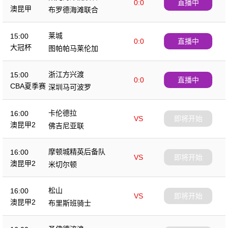
0:0
直播中
澳昆甲
布罗德海滩联合
莱城
15:00
0:0
直播中
大冠杯
图帕帕马莱伦加
浙江方兴渡
15:00
0:0
直播中
CBA夏季赛
深圳马可波罗
卡伦德拉
16:00
VS
即将开始
澳昆甲2
佛吉尼亚联
摩顿城精英后备队
16:00
VS
即将开始
澳昆甲2
米切尔顿
松山
16:00
VS
即将开始
澳昆甲2
布里斯班骑士