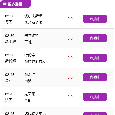
更多直播
沃尔夫斯堡
02:30
0:0
直播中
德乙
凯泽斯劳滕
塞尔维特
02:30
0:0
直播中
瑞士超
草蜢
特伦辛
02:30
0:0
直播中
斯伐超
布拉迪斯拉发
布洛涅
02:45
0:0
直播中
法乙
南锡
克莱蒙
02:45
0:0
直播中
法乙
兰斯
USL敦刻尔克
02:45