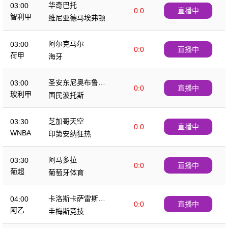
华奇巴托
03:00
0:0
直播中
智利甲
维尼亚德马埃弗顿
阿尔克马尔
03:00
0:0
直播中
荷甲
海牙
圣安东尼奥布鲁布
03:00
0:0
直播中
鲁
玻利甲
国民波托斯
芝加哥天空
03:30
0:0
直播中
WNBA
印第安纳狂热
阿马多拉
03:30
0:0
直播中
葡超
葡萄牙体育
卡洛斯卡萨雷斯农
04:00
0:0
直播中
业
阿乙
圭梅斯竞技