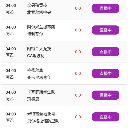
全男孩竞技
04:00
0:0
直播中
阿乙
北索尔塔中央
阿尔米兰提布朗
04:00
0:0
直播中
阿乙
博利瓦尔
阿特兰大竞技
04:00
0:0
直播中
阿乙
CA坦波利
拉费尔拿
04:00
0:0
直播中
阿乙
查卡里塔青年
卡塞罗斯学生队
04:00
0:0
直播中
阿乙
玛德恩
米特雷圣地亚哥竞
04:00
0:0
直播中
技
阿乙
贝尔格拉诺防卫队