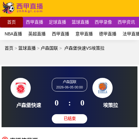
首页
西甲直播
足球直播
篮球直播
西甲录像
西甲资讯
NBA直播
英超直播
西甲直播
意甲直播
德甲直播
法甲直
首页
>
篮球直播
>
卢森国联
>
卢森堡快速VS埃策拉
卢森国联
2026-06-05 00:00
0
:
0
卢森堡快速
埃策