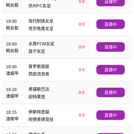
0:0
直播中
韩女联
庆州FC女足
现代制铁女足
18:00
0:0
直播中
韩女联
世宗龟尾女足
水原FCM女足
18:00
0:0
直播中
韩女联
昌宁女足
普罗斯佩联
18:00
0:0
直播中
澳威甲
西部流浪者
黑镇斯巴达
18:15
0:0
直播中
澳威甲
因特莱恩
伊斯特恩联
18:15
0:0
直播中
澳南甲
阿德莱德竞技