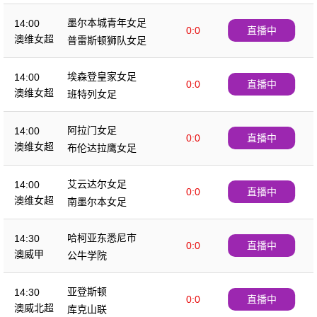
墨尔本城青年女足
14:00
0:0
直播中
澳维女超
普雷斯顿狮队女足
埃森登皇家女足
14:00
0:0
直播中
澳维女超
班特列女足
阿拉门女足
14:00
0:0
直播中
澳维女超
布伦达拉鹰女足
艾云达尔女足
14:00
0:0
直播中
澳维女超
南墨尔本女足
哈柯亚东悉尼市
14:30
0:0
直播中
澳威甲
公牛学院
亚登斯顿
14:30
0:0
直播中
澳威北超
库克山联