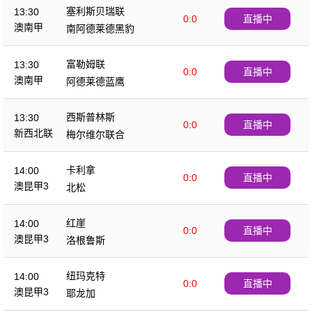
塞利斯贝瑞联
13:30
0:0
直播中
澳南甲
南阿德莱德黑豹
富勒姆联
13:30
0:0
直播中
澳南甲
阿德莱德蓝鹰
西斯普林斯
13:30
0:0
直播中
新西北联
梅尔维尔联合
卡利拿
14:00
0:0
直播中
澳昆甲3
北松
红崖
14:00
0:0
直播中
澳昆甲3
洛根鲁斯
纽玛克特
14:00
0:0
直播中
澳昆甲3
耶龙加