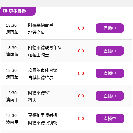
更多直播
阿德莱德彗星
13:30
0:0
直播中
澳南超
地铁之星
阿德莱德联青年队
13:30
0:0
直播中
澳南超
帕拉山骑士
坎贝尔市体育馆
13:30
0:0
直播中
澳南超
白城伍德维尔
阿德莱德SC
13:30
0:0
直播中
澳南甲
科夫
莫德柏里喷射机
13:30
0:0
直播中
澳南甲
阿德莱德眼镜蛇