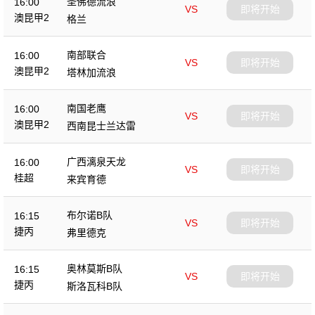
圣佛德流浪
16:00
VS
即将开始
澳昆甲2
格兰
南部联合
16:00
VS
即将开始
澳昆甲2
塔林加流浪
南国老鹰
16:00
VS
即将开始
澳昆甲2
西南昆士兰达雷
广西漓泉天龙
16:00
VS
即将开始
桂超
来宾育德
布尔诺B队
16:15
VS
即将开始
捷丙
弗里德克
奥林莫斯B队
16:15
VS
即将开始
捷丙
斯洛瓦科B队