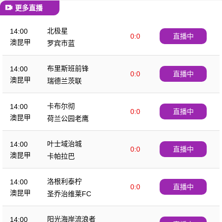
更多直播
北极星
14:00
0:0
直播中
澳昆甲
罗宾市蓝
布里斯班前锋
14:00
0:0
直播中
澳昆甲
瑞德兰茨联
卡布尔彻
14:00
0:0
直播中
澳昆甲
荷兰公园老鹰
叶士域治城
14:00
0:0
直播中
澳昆甲
卡帕拉巴
洛根利泰柠
14:00
0:0
直播中
澳昆甲
圣乔治维莱FC
阳光海岸流浪者
14:00