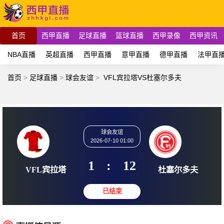
首页
西甲直播
足球直播
篮球直播
西甲录像
西甲资讯
NBA直播
英超直播
西甲直播
意甲直播
德甲直播
法甲直
首页
>
足球直播
>
球会友谊
>
VFL宾拉塔VS杜塞尔多夫
球会友谊
2026-07-10 01:00
1
:
12
VFL宾拉塔
杜塞尔