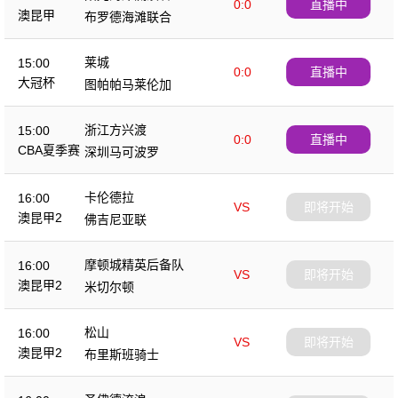
0:0
直播中
澳昆甲
布罗德海滩联合
莱城
15:00
0:0
直播中
大冠杯
图帕帕马莱伦加
浙江方兴渡
15:00
0:0
直播中
CBA夏季赛
深圳马可波罗
卡伦德拉
16:00
VS
即将开始
澳昆甲2
佛吉尼亚联
摩顿城精英后备队
16:00
VS
即将开始
澳昆甲2
米切尔顿
松山
16:00
VS
即将开始
澳昆甲2
布里斯班骑士