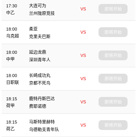
大连可为
17:30
VS
即将开始
中乙
兰州陇原竞技
柔亚
18:00
VS
即将开始
乌克超
克里夫巴斯
延边龙鼎
18:00
VS
即将开始
中甲
深圳青年人
长崎成功丸
18:00
VS
即将开始
日职联
京都不死鸟
鹿特丹斯巴达
18:15
VS
即将开始
荷甲
费耶诺德
马斯特里赫特
18:15
VS
即将开始
荷乙
乌德勒支青年队