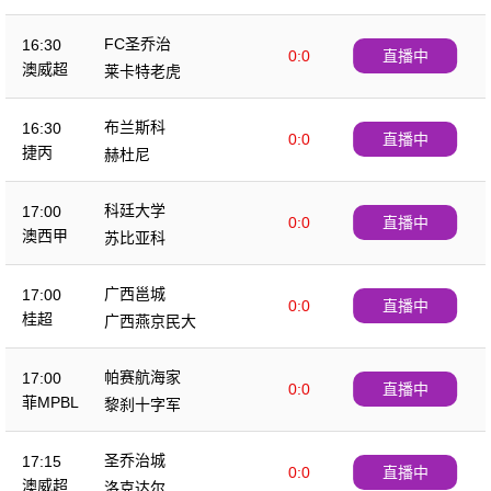
FC圣乔治
16:30
0:0
直播中
澳威超
莱卡特老虎
布兰斯科
16:30
0:0
直播中
捷丙
赫杜尼
科廷大学
17:00
0:0
直播中
澳西甲
苏比亚科
广西邕城
17:00
0:0
直播中
桂超
广西燕京民大
帕赛航海家
17:00
0:0
直播中
菲MPBL
黎刹十字军
圣乔治城
17:15
0:0
直播中
澳威超
洛克达尔