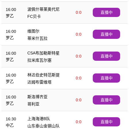
波佩什蒂莱奥代尼
16:00
0:0
直播中
罗乙
FC贝卡
维图尔
16:00
0:0
直播中
罗乙
蒂米什瓦拉
CSA布加勒斯特星
16:00
0:0
直播中
罗乙
拉米库瓦尔塞
林达伯史特范斯提
16:00
0:0
直播中
罗乙
达姆布雷维塔
斯洛博齐亚
16:00
0:0
直播中
罗乙
哥利亚
上海海港B队
16:30
0:0
直播中
中乙
山东泰山金钢山队