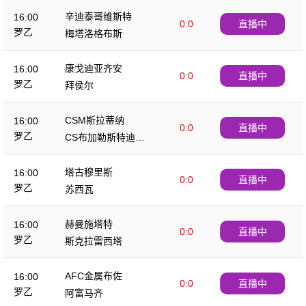
辛迪泰哥维斯特
16:00
0:0
直播中
罗乙
梅塔洛格布斯
康戈迪亚齐安
16:00
0:0
直播中
罗乙
拜侯尔
CSM斯拉蒂纳
16:00
0:0
直播中
罗乙
CS布加勒斯特迪纳
摩
塔古穆里斯
16:00
0:0
直播中
罗乙
苏西瓦
赫曼施塔特
16:00
0:0
直播中
罗乙
斯克拉雷西塔
AFC金属布佐
16:00
0:0
直播中
罗乙
阿富马齐