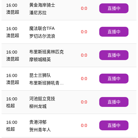
黄金海岸骑士
16:00
0:0
直播中
澳昆超
潘尼苏拉
魔法联合TFA
16:00
0:0
直播中
澳昆超
罗切达尔流浪
布里斯班奥林匹克
16:00
0:0
直播中
澳昆超
摩顿城精英
昆士兰狮队
16:00
0:0
直播中
澳昆超
布里斯班狮吼青年
队
河池挺立竞技
16:00
0:0
直播中
桂超
柳州龙城
贵港浔郁
16:00
0:0
直播中
桂超
贺州青年人