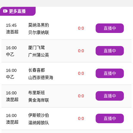
更多直播
莫纳洛黑豹
15:45
0:0
直播中
澳首超
贝尔康纳联
厦门飞鹭
16:00
0:0
直播中
中乙
广州蒲公英
长春喜都
16:00
0:0
直播中
中乙
山西崇德荣海
布里斯班
16:00
0:0
直播中
澳昆超
黄金海岸联
伊斯顿沙伯
16:00
0:0
直播中
澳昆超
温纳姆狼队