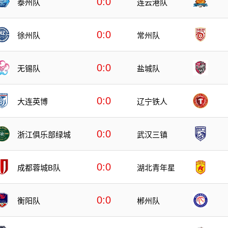
0:0
泰州队
连云港队
0:0
徐州队
常州队
0:0
无锡队
盐城队
0:0
大连英博
辽宁铁人
0:0
浙江俱乐部绿城
武汉三镇
0:0
成都蓉城B队
湖北青年星
0:0
衡阳队
郴州队