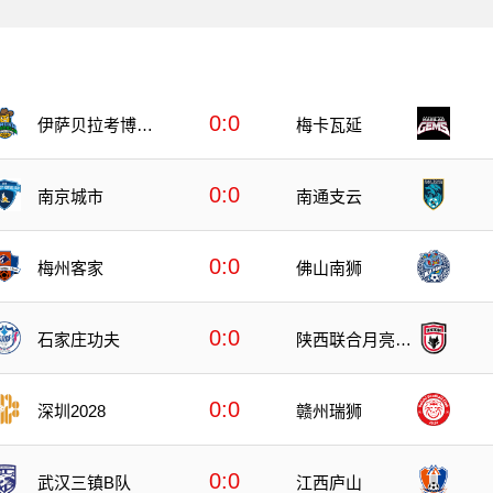
0:0
伊萨贝拉考博伊
梅卡瓦延
斯
0:0
南京城市
南通支云
0:0
梅州客家
佛山南狮
0:0
石家庄功夫
陕西联合月亮泊
队
0:0
深圳2028
赣州瑞狮
0:0
武汉三镇B队
江西庐山