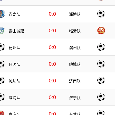
0:0
青岛队
淄博队
0:0
泰山城建
临沂队
0:0
德州队
滨州队
0:0
日照队
聊城队
0:0
潍坊队
济南联
0:0
威海队
济宁队
0:0
枣庄队
东营队