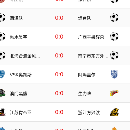
0:0
菏泽队
烟台队
0:0
融水昊宇
广西平果辉荣
0:0
北海合浦金风科
南宁市东方外语
技
高级中学
0:0
VSK奥胡斯
阿玛盖尔
0:0
澳门黑熊
生力啤
0:0
江苏肯帝亚
浙江方兴渡