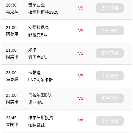
普莱西亚
20:30
VS
即将开始
乌克超
梅塔利斯特1925
安德拉尼克
21:00
VS
即将开始
阿美甲
舒拉克B队
米卡
21:00
VS
即将开始
阿美甲
佩历克B队
卡帕迪
23:00
VS
即将开始
乌克超
LNZ切尔卡斯
乌拉尔图B队
23:00
VS
即将开始
阿美甲
诺亚B队
维尔纽斯投资
23:45
VS
即将开始
立陶甲
帕纳瓦兹