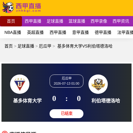
首页
西甲直播
足球直播
篮球直播
西甲录像
西甲资讯
NBA直播
英超直播
西甲直播
意甲直播
德甲直播
法甲直
首页
>
足球直播
>
厄瓜甲
>
基多体育大学VS利伯塔德洛哈
厄瓜甲
2026-07-13 01:00
0
:
0
基多体育大学
利伯塔