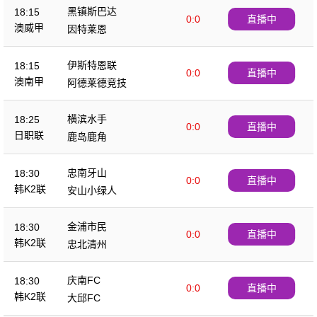
黑镇斯巴达
18:15
0:0
直播中
澳威甲
因特莱恩
伊斯特恩联
18:15
0:0
直播中
澳南甲
阿德莱德竞技
横滨水手
18:25
0:0
直播中
日职联
鹿岛鹿角
忠南牙山
18:30
0:0
直播中
韩K2联
安山小绿人
金浦市民
18:30
0:0
直播中
韩K2联
忠北清州
庆南FC
18:30
0:0
直播中
韩K2联
大邱FC