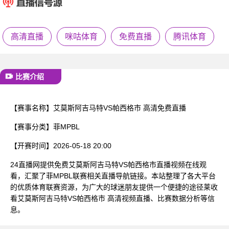
已结束
高清直播
咪咕体育
免费直播
腾讯体育
比赛介绍
【赛事名称】
艾莫斯阿吉马特VS帕西格市 高清免费直播
【赛事分类】
菲MPBL
【开赛时间】
2026-05-18 20:00
24直播网提供免费艾莫斯阿吉马特VS帕西格市直播视频在线观
看，汇聚了菲MPBL联赛相关直播导航链接。本站整理了各大平台
的优质体育联赛资源，为广大的球迷朋友提供一个便捷的途径莱收
看艾莫斯阿吉马特VS帕西格市 高清视频直播、比赛数据分析等信
息。