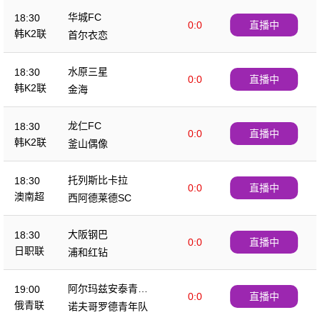
华城FC
18:30
0:0
直播中
韩K2联
首尔衣恋
水原三星
18:30
0:0
直播中
韩K2联
金海
龙仁FC
18:30
0:0
直播中
韩K2联
釜山偶像
托列斯比卡拉
18:30
0:0
直播中
澳南超
西阿德莱德SC
大阪钢巴
18:30
0:0
直播中
日职联
浦和红钻
阿尔玛兹安泰青年
19:00
0:0
直播中
队
俄青联
诺夫哥罗德青年队